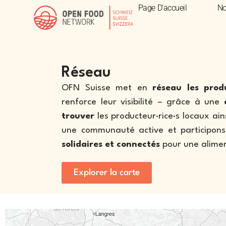
Réseau
Page D’accueil
No
Réseau
OFN Suisse met en
réseau les produc
renforce leur visibilité – grâce à une
trouver
les producteur·rice·s locaux ai
une communauté active et participo
solidaires et connectés
pour une aliment
Explorer la carte